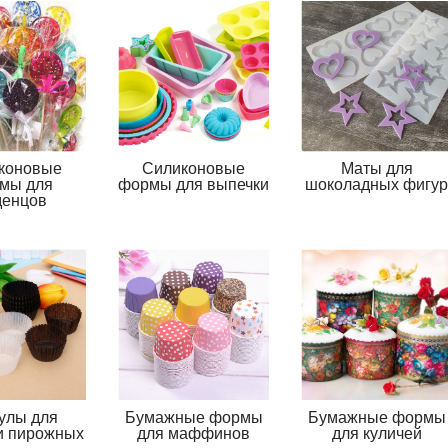
коновые
Силиконовые
Маты для
мы для
формы для выпечки
шоколадных фигур
денцов
улы для
Бумажные формы
Бумажные формы
и пирожных
для маффинов
для куличей