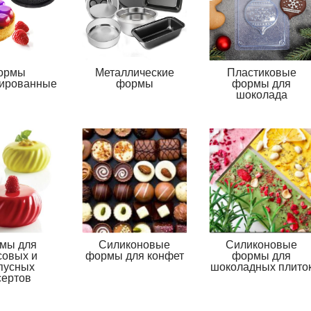
ормы
Металлические
Пластиковые
ированные
формы
формы для
шоколада
мы для
Силиконовые
Силиконовые
совых и
формы для конфет
формы для
пусных
шоколадных плито
сертов