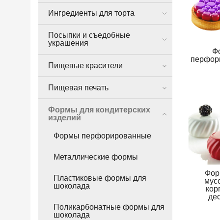
Ингредиенты для торта
Посыпки и съедобные
украшения
Ф
перфор
Пищевые красители
Пищевая печать
Формы для кондитерских
изделий
Формы перфорированные
Металлические формы
Фор
Пластиковые формы для
мус
шоколада
кор
де
Поликарбонатные формы для
шоколада