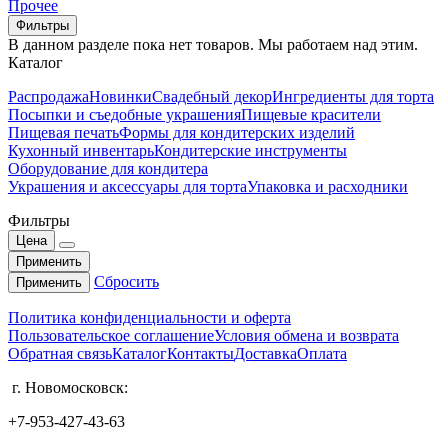
Прочее
Фильтры
В данном разделе пока нет товаров. Мы работаем над этим.
Каталог
Распродажа
Новинки
Свадебный декор
Ингредиенты для торта
Посыпки и съедобные украшения
Пищевые красители
Пищевая печать
Формы для кондитерских изделий
Кухонный инвентарь
Кондитерские инструменты
Оборудование для кондитера
Украшения и аксессуары для торта
Упаковка и расходники
Фильтры
Цена
Применить
Сбросить
Применить
Политика конфиденциальности и оферта
Пользовательское соглашение
Условия обмена и возврата
Обратная связь
Каталог
Контакты
Доставка
Оплата
г. Новомосковск:
+7-953-427-43-63