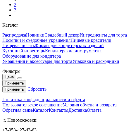
2
3
Каталог
Распродажа
Новинки
Свадебный декор
Ингредиенты для торта
Посыпки и съедобные украшения
Пищевые красители
Пищевая печать
Формы для кондитерских изделий
Кухонный инвентарь
Кондитерские инструменты
Оборудование для кондитера
Украшения и аксессуары для торта
Упаковка и расходники
Фильтры
Цена
Применить
Сбросить
Применить
Политика конфиденциальности и оферта
Пользовательское соглашение
Условия обмена и возврата
Обратная связь
Каталог
Контакты
Доставка
Оплата
г. Новомосковск:
+7-953-427-43-63