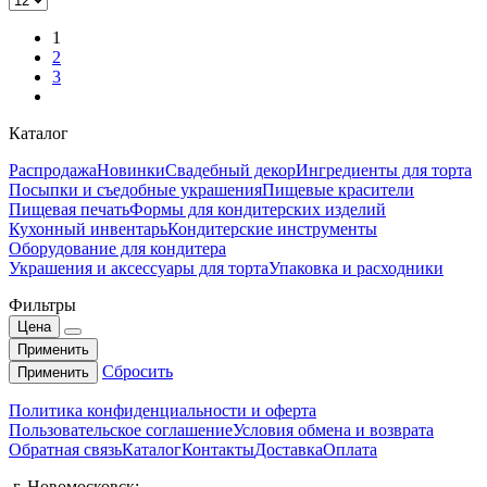
1
2
3
Каталог
Распродажа
Новинки
Свадебный декор
Ингредиенты для торта
Посыпки и съедобные украшения
Пищевые красители
Пищевая печать
Формы для кондитерских изделий
Кухонный инвентарь
Кондитерские инструменты
Оборудование для кондитера
Украшения и аксессуары для торта
Упаковка и расходники
Фильтры
Цена
Применить
Сбросить
Применить
Политика конфиденциальности и оферта
Пользовательское соглашение
Условия обмена и возврата
Обратная связь
Каталог
Контакты
Доставка
Оплата
г. Новомосковск: