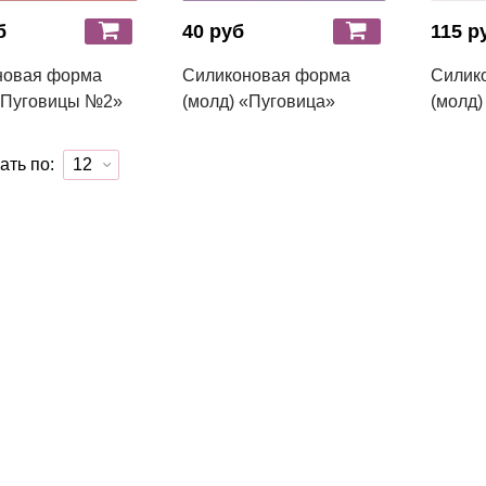
б
40 руб
115 р
новая форма
Силиконовая форма
Силик
«Пуговицы №2»
(молд) «Пуговица»
(молд)
ать по: