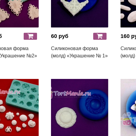
б
60 руб
160 р
новая форма
Силиконовая форма
Силик
«Украшение №2»
(молд) «Украшение № 1»
(молд)