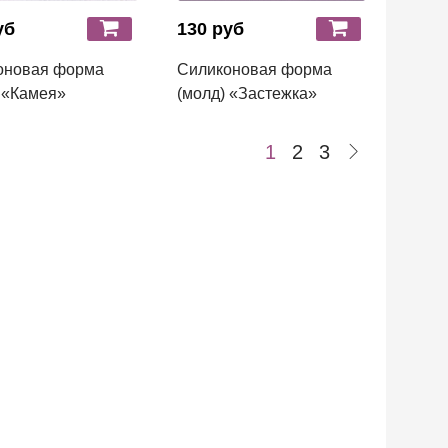
уб
130 руб
оновая форма
Силиконовая форма
 «Камея»
(молд) «Застежка»
1
2
3