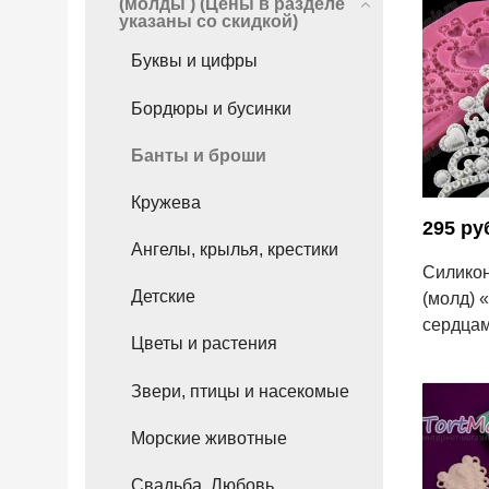
(молды ) (Цены в разделе
указаны со скидкой)
Буквы и цифры
Бордюры и бусинки
Банты и броши
Кружева
295 ру
Ангелы, крылья, крестики
Силико
Детские
(молд) 
сердца
Цветы и растения
Звери, птицы и насекомые
Морские животные
Свадьба, Любовь