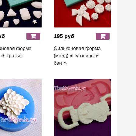
уб
195 руб
оновая форма
Силиконовая форма
 «Стразы»
(молд) «Пуговицы и
бант»