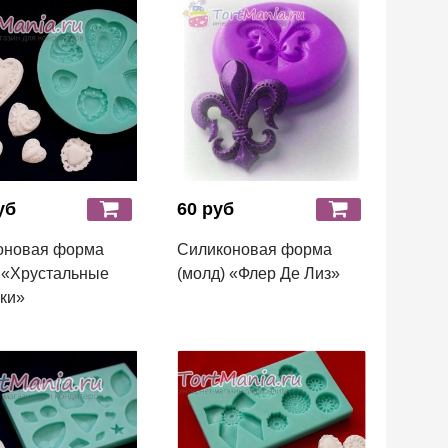
уб
60 руб
оновая форма
Силиконовая форма
 «Хрустальные
(молд) «Флер Де Лиз»
ки»