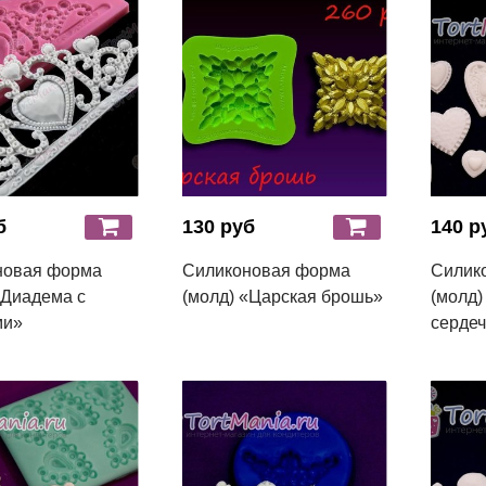
б
130 руб
140 р
новая форма
Силиконовая форма
Силик
«Диадема с
(молд) «Царская брошь»
(молд)
ми»
сердеч