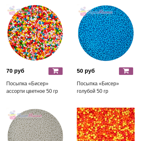
70 руб
50 руб
Посыпка «Бисер»
Посыпка «Бисер»
ассорти цветное 50 гр
голубой 50 гр