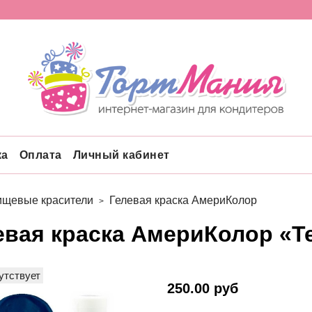
ка
Оплата
Личный кабинет
щевые красители
Гелевая краска АмериКолор
евая краска АмериКолор «Т
утствует
250.00 руб