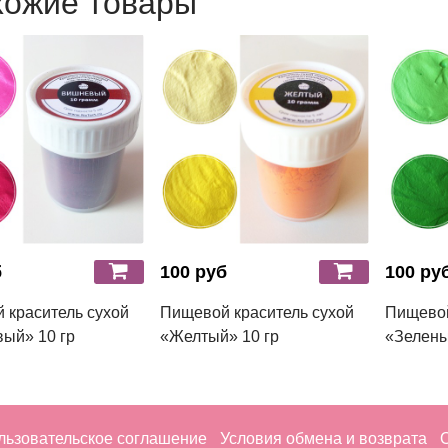
хожие товары
б
100 руб
100 ру
 краситель сухой
Пищевой краситель сухой
Пищевой
ый» 10 гр
«Желтый» 10 гр
«Зелены
льзовательское соглашение
Условия обмена и возврата