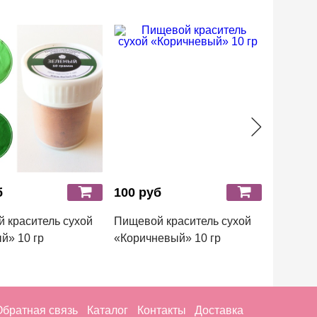
б
100 руб
100 ру
 краситель сухой
Пищевой краситель сухой
Пищевой
й» 10 гр
«Коричневый» 10 гр
«Морска
Обратная связь
Каталог
Контакты
Доставка