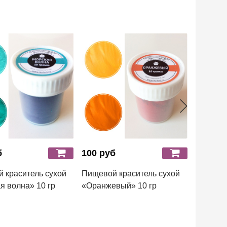
б
100 руб
250 ру
 краситель сухой
Пищевой краситель сухой
Сухой к
я волна» 10 гр
«Оранжевый» 10 гр
«Red Go
Золото)»