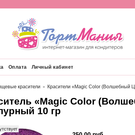
ка
Оплата
Личный кабинет
щевые красители
Красители «Magic Color (Волшебный Ц
ситель «Magic Color (Волш
пурный 10 гр
утствует
250.00 руб