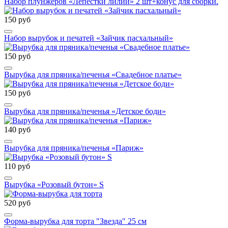
Набор плунжеров «Лепестки лилии» 2 шт+конус для сборки.
150 руб
Набор вырубок и печатей «Зайчик пасхальный»
150 руб
Вырубка для пряника/печенья «Свадебное платье»
150 руб
Вырубка для пряника/печенья «Детское боди»
140 руб
Вырубка для пряника/печенья «Париж»
110 руб
Вырубка «Розовый бутон» S
520 руб
Форма-вырубка для торта "Звезда" 25 см