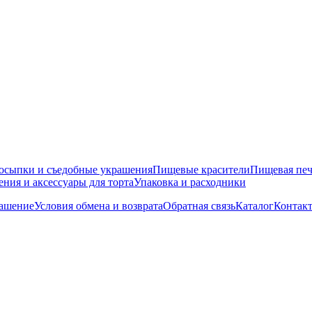
осыпки и съедобные украшения
Пищевые красители
Пищевая печ
ния и аксессуары для торта
Упаковка и расходники
лашение
Условия обмена и возврата
Обратная связь
Каталог
Контак