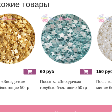
хожие товары
60 руб
150 ру
 «Звездочки»
Посыпка «Звездочки»
Посыпка
блестящие 50 гр
голубые блестящие 50 гр
мини» б