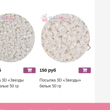
б
150 руб
150 ру
 3D «Звезды
Посыпка 3D «Звезды»
Посыпк
елые 50 гр
белые 50 гр
золотые