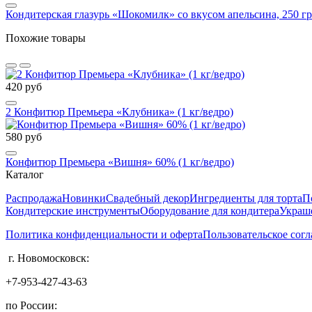
Кондитерская глазурь «Шокомилк» со вкусом апельсина, 250 гр
Похожие товары
420 руб
2 Конфитюр Премьера «Клубника» (1 кг/ведро)
580 руб
Конфитюр Премьера «Вишня» 60% (1 кг/ведро)
Каталог
Распродажа
Новинки
Свадебный декор
Ингредиенты для торта
П
Кондитерские инструменты
Оборудование для кондитера
Украше
Политика конфиденциальности и оферта
Пользовательское сог
г. Новомосковск:
+7-953-427-43-63
по России: