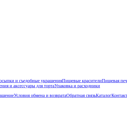
осыпки и съедобные украшения
Пищевые красители
Пищевая печ
ния и аксессуары для торта
Упаковка и расходники
лашение
Условия обмена и возврата
Обратная связь
Каталог
Контак