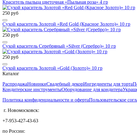
Краситель пыльца цветочная «Пыльная роза» 4 гр
250 руб
Сухой краситель Золотой «Red Gold (Красное Золото)» 10 гр
250 руб
Сухой краситель Серебряный «Silver (Серебро)» 10 гр
250 руб
Сухой краситель Золотой «Gold (Золото)» 10 гр
Каталог
Распродажа
Новинки
Свадебный декор
Ингредиенты для торта
П
Кондитерские инструменты
Оборудование для кондитера
Украше
Политика конфиденциальности и оферта
Пользовательское сог
г. Новомосковск:
+7-953-427-43-63
по России: