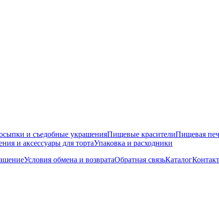
осыпки и съедобные украшения
Пищевые красители
Пищевая печ
ния и аксессуары для торта
Упаковка и расходники
лашение
Условия обмена и возврата
Обратная связь
Каталог
Контак